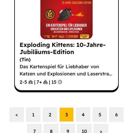
Exploding Kittens: 10-Jahre-
Jubiläums-Edition
(
Tin
)
Das Kartenspiel für Liebhaber von
Katzen und Explosionen und Laserstra
…
2-5
|
7
+
|
15
<
1
2
3
4
5
6
7
8
9
10
>