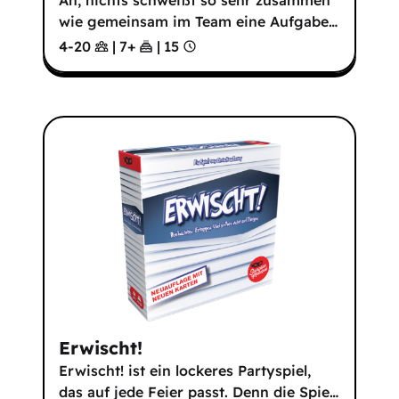
Ah, nichts schweißt so sehr zusammen
wie gemeinsam im Team eine Aufgabe
…
4-20
|
7
+
|
15
Erwischt!
Erwischt! ist ein lockeres Partyspiel,
das auf jede Feier passt. Denn die Spie
…