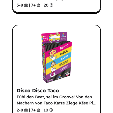
3-8
|
7
+
|
20
Disco Disco Taco
Fühl den Beat, sei im Groove! Von den
Machern von Taco Katze Ziege Käse Pi
…
2-8
|
7
+
|
10