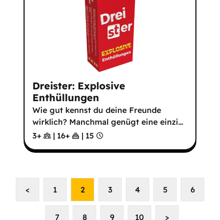
Dreister: Explosive
Enthüllungen
Wie gut kennst du deine Freunde
wirklich? Manchmal genügt eine einzi
…
3+
|
16
+
|
15
<
1
2
3
4
5
6
7
8
9
10
>