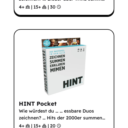
4+
|
15
+
|
30
HINT Pocket
Wie würdest du … … essbare Duos
zeichnen? … Hits der 2000er summen
…
4+
|
15
+
|
20