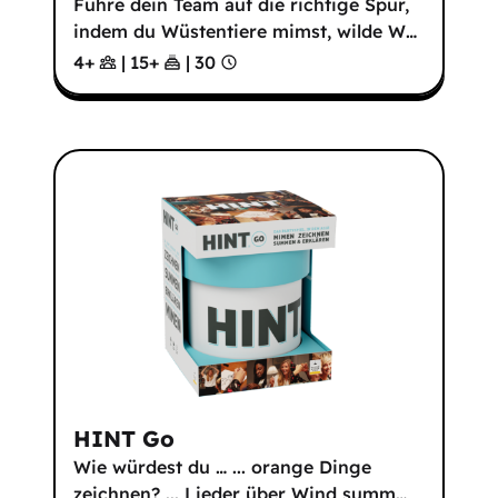
Führe dein Team auf die richtige Spur,
indem du Wüstentiere mimst, wilde W
…
4+
|
15
+
|
30
HINT Go
Wie würdest du … ... orange Dinge
zeichnen? ... Lieder über Wind summ
…