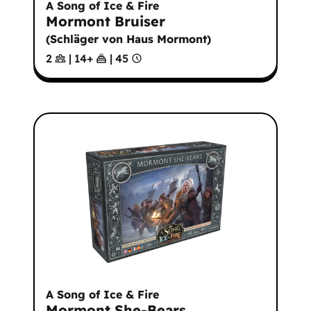
A Song of Ice & Fire
Mormont Bruiser
(
Schläger von Haus Mormont
)
2
|
14
+
|
45
A Song of Ice & Fire
Mormont She-Bears