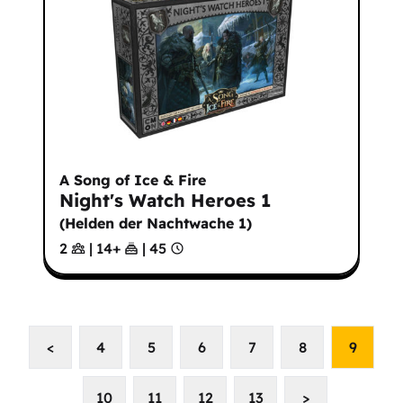
A Song of Ice & Fire
Night's Watch Heroes 1
(
Helden der Nachtwache 1
)
2
|
14
+
|
45
<
4
5
6
7
8
9
10
11
12
13
>