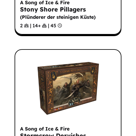
A Song of Ice & Fire
Stony Shore Pillagers
(
Plünderer der steinigen Küste
)
2
|
14
+
|
45
A Song of Ice & Fire
Stormcrow Dervishes