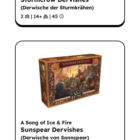
(
Derwische der Sturmkrähen
)
2
|
14
+
|
45
A Song of Ice & Fire
Sunspear Dervishes
(
Derwische von Sonnspeer
)