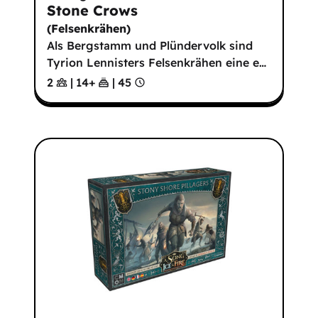
Stone Crows
(
Felsenkrähen
)
Als Bergstamm und Plündervolk sind
Tyrion Lennisters Felsenkrähen eine e
…
2
|
14
+
|
45