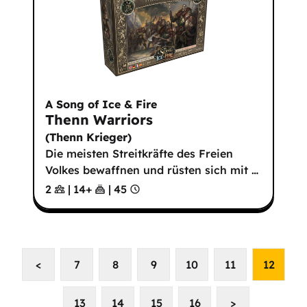
A Song of Ice & Fire
Thenn Warriors
(
Thenn Krieger
)
Die meisten Streitkräfte des Freien
Volkes bewaffnen und rüsten sich mit
…
2
|
14
+
|
45
<
7
8
9
10
11
12
13
14
15
16
>