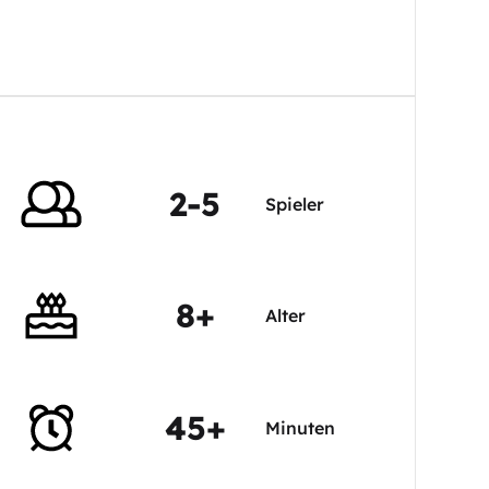
2-5
Spieler
8+
Alter
45+
Minuten