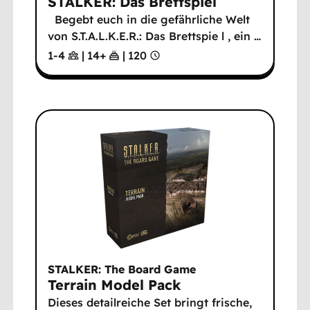
STALKER: Das Brettspiel
Begebt euch in die gefährliche Welt
von S.T.A.L.K.E.R.: Das Brettspie l , ein
…
1-4
|
14
+
|
120
STALKER: The Board Game
Terrain Model Pack
Dieses detailreiche Set bringt frische,