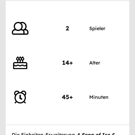
2
Spieler
14+
Alter
45+
Minuten
Die Einheiten-Erweiterung
A Song of Ice &