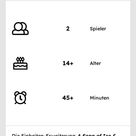
2
Spieler
14+
Alter
45+
Minuten
Die Einheiten-Erweiterung
A Song of Ice &