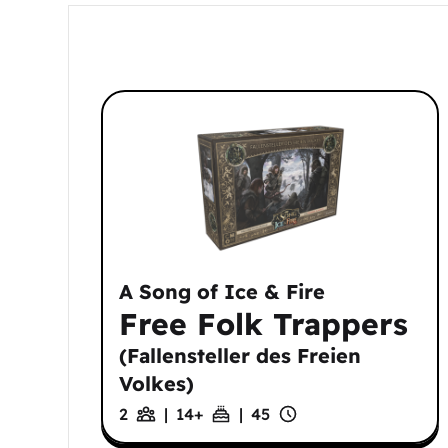
A Song of Ice & Fire
Free Folk Trappers
(
Fallensteller des Freien
Volkes
)
2
|
14
+
|
45