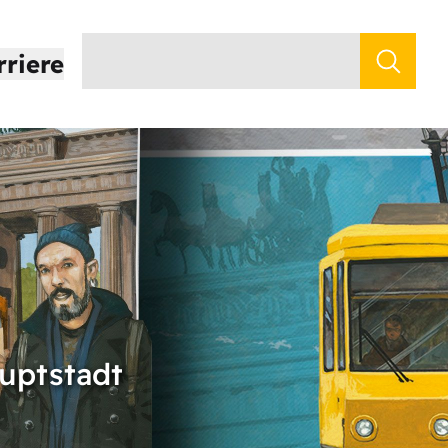
rriere
auptstadt