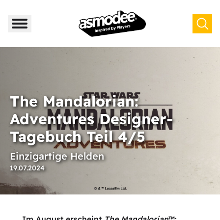
The Mandalorian:
Adventures Designer-
Tagebuch Teil 4/5
Einzigartige Helden
19.07.2024
Im August erscheint
The Mandalorian
™: