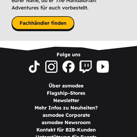
eurer Nähe, ob er
The Mandalorian
:
Adventures für euch vorbestellt.
Fachhändler finden
Folge uns
Über asmodee
Flagship-Stores
Newsletter
Mehr Infos zu Neuheiten?
asmodee Corporate
asmodee Newsroom
Kontakt für B2B-Kunden