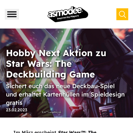
Hobby Next Aktion zu
Star Wars: The
Deckbuilding Game
Sichert euch das neue Deckbau-Spiel
und erhaltet Kartenhüllen im Spieldesign
gratis
23.02.2023
Im März erscheint
Star Wars™: The