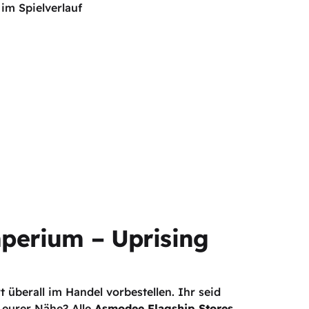
m Spielverlauf
perium – Uprising
t überall im Handel vorbestellen. Ihr seid
 eurer Nähe? Alle
Asmodee Flagship Stores