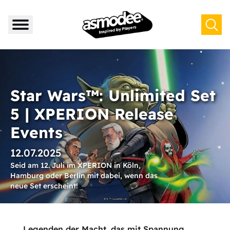
Star Wars™: Unlimited Set
5 | XPERION Release
Events
12.07.2025
Seid am 12. Juli im XPERION in Köln,
Hamburg oder Berlin mit dabei, wenn das
neue Set erscheint!
Legenden der Macht, das mit Spannung