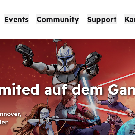
Events
Community
Support
Ka
imited auf dem Gam
nnover,
der