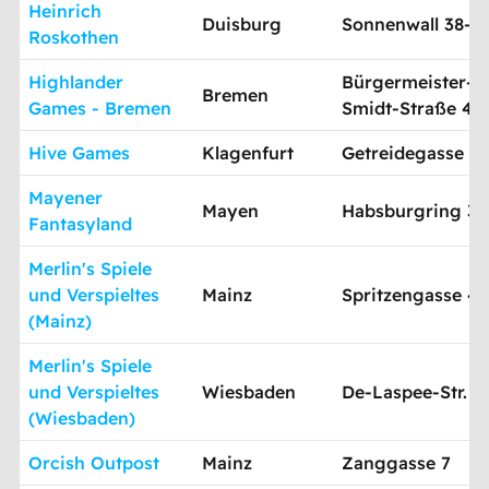
Heinrich
Duisburg
Sonnenwall 38-4
Roskothen
Highlander
Bürgermeister-
Bremen
Games - Bremen
Smidt-Straße 41
Hive Games
Klagenfurt
Getreidegasse 3
Mayener
Mayen
Habsburgring 3
Fantasyland
Merlin's Spiele
und Verspieltes
Mainz
Spritzengasse 4
(Mainz)
Merlin's Spiele
und Verspieltes
Wiesbaden
De-Laspee-Str. 1
(Wiesbaden)
Orcish Outpost
Mainz
Zanggasse 7