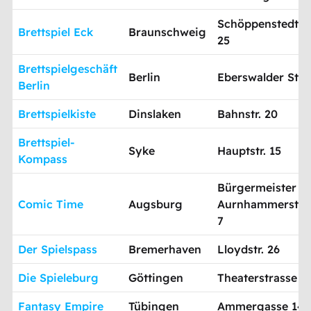
Schöppenstedter 
Brettspiel Eck
Braunschweig
25
Brettspielgeschäft
Berlin
Eberswalder Str. 
Berlin
Brettspielkiste
Dinslaken
Bahnstr. 20
Brettspiel-
Syke
Hauptstr. 15
Kompass
Bürgermeister
Comic Time
Augsburg
Aurnhammerstra
7
Der Spielspass
Bremerhaven
Lloydstr. 26
Die Spieleburg
Göttingen
Theaterstrasse 1
Fantasy Empire
Tübingen
Ammergasse 14