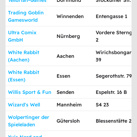
Trading Goblin
Winnenden
Entengasse 1
Gamesworld
Ultra Comix
Vordere Sternga
Nürnberg
GmbH
2
White Rabbit
Wirichsbongardst
Aachen
(Aachen)
39
White Rabbit
Essen
Segerothstr. 79
(Essen)
Willis Sport & Fun
Senden
Espelstr. 16 B
Wizard's Well
Mannheim
S4 23
Wolpertinger der
Gütersloh
Blessenstätte 25
Spieleladen
Yvis Nerd and