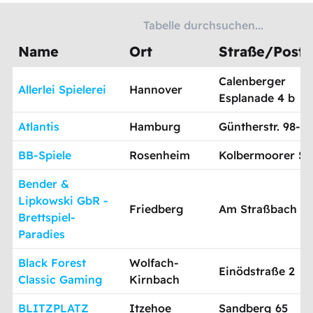
Name
Ort
Straße/Postf
Calenberger
Allerlei Spielerei
Hannover
Esplanade 4 b
Atlantis
Hamburg
Güntherstr. 98-1
BB-Spiele
Rosenheim
Kolbermoorer Str
Bender &
Lipkowski GbR -
Friedberg
Am Straßbach 5
Brettspiel-
Paradies
Black Forest
Wolfach-
Einödstraße 2
Classic Gaming
Kirnbach
BLITZPLATZ
Itzehoe
Sandberg 65