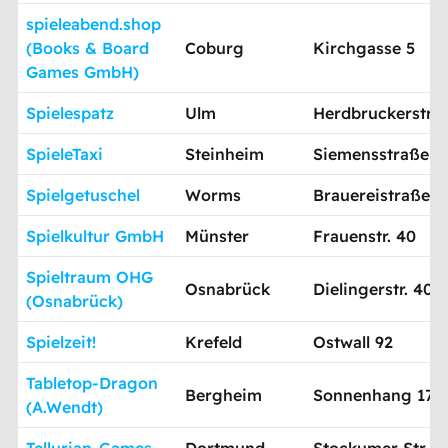
spieleabend.shop
(Books & Board
Coburg
Kirchgasse 5
Games GmbH)
Spielespatz
Ulm
Herdbruckerstr.1
SpieleTaxi
Steinheim
Siemensstraße 9
Spielgetuschel
Worms
Brauereistraße 2
Spielkultur GmbH
Münster
Frauenstr. 40
Spieltraum OHG
Osnabrück
Dielingerstr. 40
(Osnabrück)
Spielzeit!
Krefeld
Ostwall 92
Tabletop-Dragon
Bergheim
Sonnenhang 17
(A.Wendt)
Tellurian-Games
Dortmund
Stockumer Str. 4