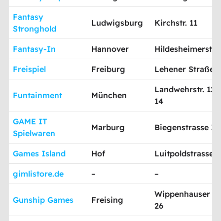
Fantasy
Ludwigsburg
Kirchstr. 11
Stronghold
Fantasy-In
Hannover
Hildesheimerstr. 
Freispiel
Freiburg
Lehener Straße 1
Landwehrstr. 12a
Funtainment
München
14
GAME IT
Marburg
Biegenstrasse 35
Spielwaren
Games Island
Hof
Luitpoldstrasse 1
gimlistore.de
–
–
Wippenhauser Str
Gunship Games
Freising
26