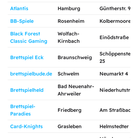
Atlantis
Hamburg
Güntherstr. 98-
BB-Spiele
Rosenheim
Kolbermoorer St
Black Forest
Wolfach-
Einödstraße 2
Classic Gaming
Kirnbach
Schöppenstedter
Brettspiel Eck
Braunschweig
25
brettspielbude.de
Schwelm
Neumarkt 4
Bad Neuenahr-
Brettspielheld
Niederhutstraß
Ahrweiler
Brettspiel-
Friedberg
Am Straßbach 
Paradies
Card-Knights
Grasleben
Helmstedter Str.