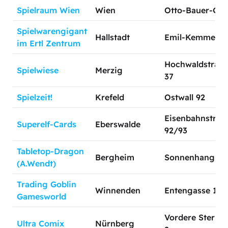
Spielraum Wien
Wien
Otto-Bauer-Gas
Spielwarengigant
Hallstadt
Emil-Kemmer-St
im Ertl Zentrum
Hochwaldstrass
Spielwiese
Merzig
37
Spielzeit!
Krefeld
Ostwall 92
Eisenbahnstraß
Superelf-Cards
Eberswalde
92/93
Tabletop-Dragon
Bergheim
Sonnenhang 17
(A.Wendt)
Trading Goblin
Winnenden
Entengasse 1
Gamesworld
Vordere Sterng
Ultra Comix
Nürnberg