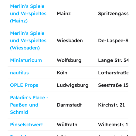
Merlin's Spiele
und Verspieltes
Mainz
Spritzengasse 4
(Mainz)
Merlin's Spiele
und Verspieltes
Wiesbaden
De-Laspee-Str. 
(Wiesbaden)
Miniaturicum
Wolfsburg
Lange Str. 54
nautilus
Köln
Lotharstraße 36
OPLE Props
Ludwigsburg
Seestraße 15
Paladin's Place -
Paaßen und
Darmstadt
Kirchstr. 21
Schmid
Pinselschwert
Wülfrath
Wilhelmstr. 126