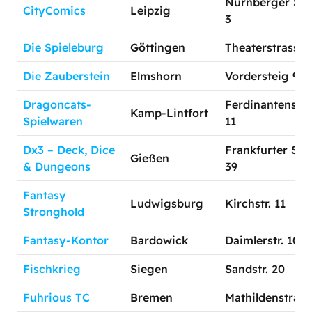
Nürnberger Str
CityComics
Leipzig
3
Die Spieleburg
Göttingen
Theaterstrasse 
Die Zauberstein
Elmshorn
Vordersteig 9
Dragoncats-
Ferdinantenstr
Kamp-Lintfort
Spielwaren
11
Dx3 – Deck, Dice
Frankfurter Str
Gießen
& Dungeons
39
Fantasy
Ludwigsburg
Kirchstr. 11
Stronghold
Fantasy-Kontor
Bardowick
Daimlerstr. 10
Fischkrieg
Siegen
Sandstr. 20
Fuhrious TC
Bremen
Mathildenstraße