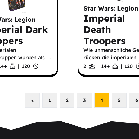
Star Wars: Legion
Imperial
Wars: Legion
erial Dark
Death
opers
Troopers
erialen
Wie unmenschliche Ge
ruppen wurden als l
…
rücken die imperialen
14
+
|
120
2
|
14
+
|
120
<
1
2
3
4
5
6