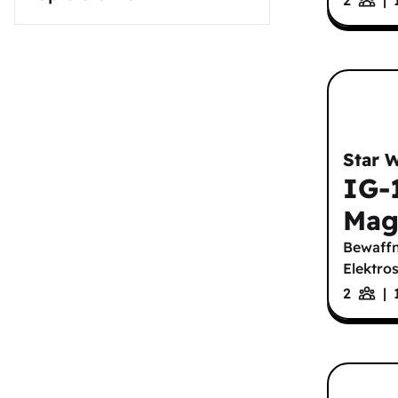
Star 
IG-
Mag
Bewaffn
Elektro
2
|