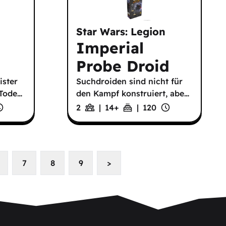
Star Wars: Legion
Imperial
Probe Droid
ister
Suchdroiden sind nicht für
 Tode
…
den Kampf konstruiert, abe
…
2
|
14
+
|
120
7
8
9
>