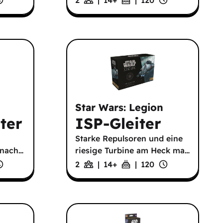
Star Wars: Legion
ter
ISP-Gleiter
Starke Repulsoren und eine
nnach
…
riesige Turbine am Heck ma
…
2
|
14
+
|
120