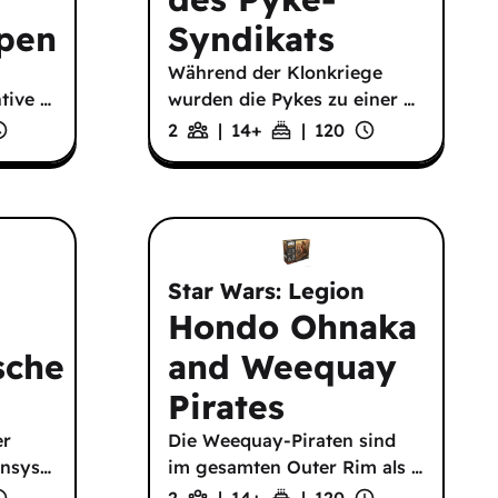
ppen
Syndikats
Während der Klonkriege
ntive
…
wurden die Pykes zu einer
…
2
|
14
+
|
120
Star Wars: Legion
Hondo Ohnaka
sche
and Weequay
Pirates
er
Die Weequay-Piraten sind
ensys
…
im gesamten Outer Rim als
…
2
|
14
+
|
120