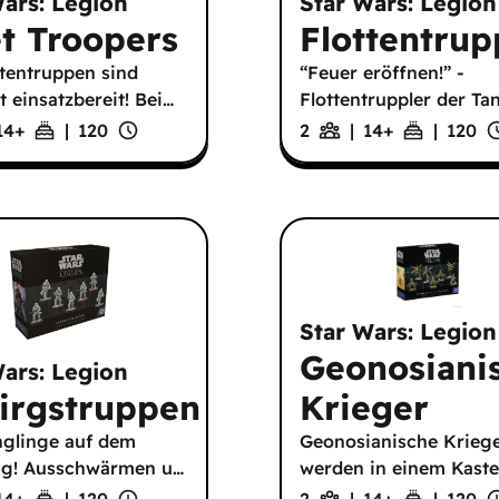
Wars: Legion
Star Wars: Legion
et Troopers
Flottentru
ttentruppen sind
“Feuer eröffnen!” -
t einsatzbereit! Bei
…
Flottentruppler der Ta
14
+
|
120
2
|
14
+
|
120
Star Wars: Legion
Geonosiani
Wars: Legion
irgstruppen
Krieger
nglinge auf dem
Geonosianische Krieg
ug! Ausschwärmen u
…
werden in einem Kast
14
+
|
120
2
|
14
+
|
120