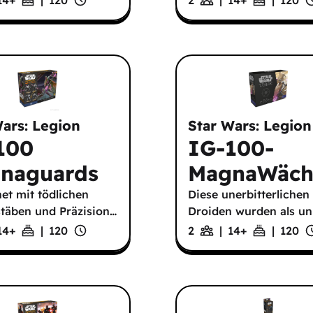
Wars: Legion
Star Wars: Legion
100
IG-100-
naguards
MagnaWäch
et mit tödlichen
Diese unerbitterlichen
stäben und Präzision
…
Droiden wurden als u
14
+
|
120
2
|
14
+
|
120