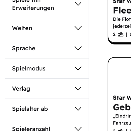
Star 
Erweiterungen
Fle
Die Flo
jederzei
Welten
2
|
Sprache
Spielmodus
Verlag
Star 
Geb
Spielalter ab
„Eindri
Fahrze
Spieleranzahl
2
|