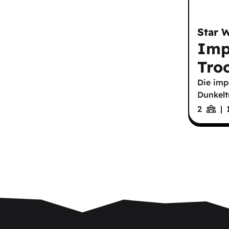
Star 
Imp
Tro
Die imp
Dunkelt
2
|