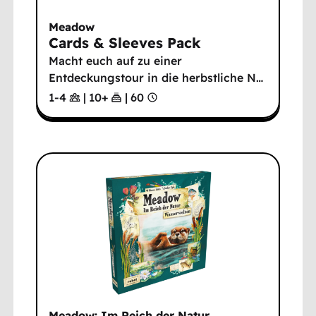
Meadow
Cards & Sleeves Pack
Macht euch auf zu einer
Entdeckungstour in die herbstliche N
…
1-4
|
10
+
|
60
Meadow: Im Reich der Natur