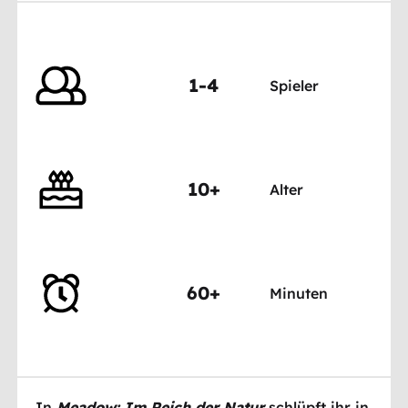
1-4
Spieler
10+
Alter
60+
Minuten
In
Meadow: Im Reich der Natur
schlüpft ihr in