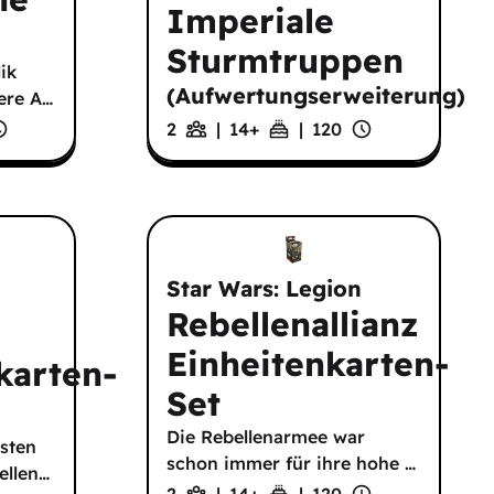
Imperiale
Sturmtruppen
ik
(
Aufwertungserweiterung
)
ere A
…
2
|
14
+
|
120
Star Wars: Legion
Rebellenallianz
Einheitenkarten-
arten-
Set
Die Rebellenarmee war
sten
schon immer für ihre hohe
…
ellen
…
2
|
14
+
|
120