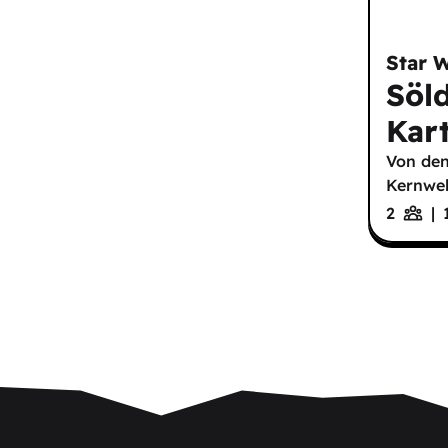
Star 
Söl
Kar
Von den
Kernwel
2
|