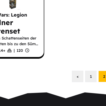
Wars: Legion
dner
tenset
 Schattenseiten der
ten bis zu den Süm
…
14
+
|
120
<
1
2