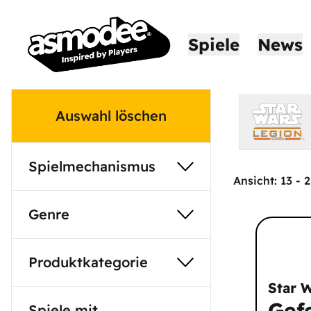
Spiele
News
Auswahl löschen
Spielmechanismus
Ansicht:
13
-
2
Genre
Produktkategorie
Star 
Gef
Spiele mit