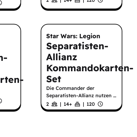
Star Wars: Legion
Separatisten-
Allianz
n-
Kommandokarten-
Set
rten-
Die Commander der
Separatisten-Allianz nutzen
…
2
|
14
+
|
120