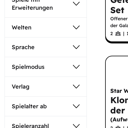
Erweiterungen
Set
Offener 
der Gal
Welten
2
|
Sprache
Spielmodus
Verlag
Star 
Klo
Spielalter ab
der
(
Aufw
Spieleranzahl
2
|