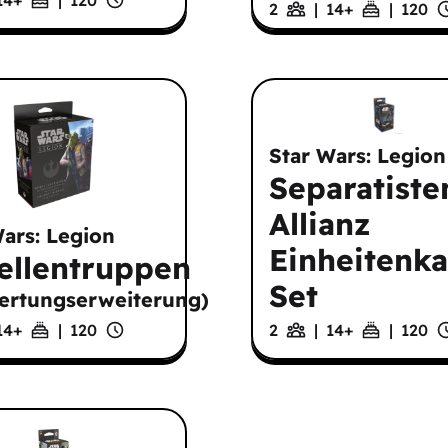
2
|
14
+
|
120
Star Wars: Legion
Separatiste
Allianz
Wars: Legion
Einheitenka
ellentruppen
Set
ertungserweiterung
)
14
+
|
120
2
|
14
+
|
120