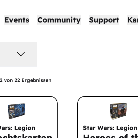
Events
Community
Support
Ka
2
von
22
Ergebnissen
Wars: Legion
Star Wars: Legion
echtskarten-
Heroes of t