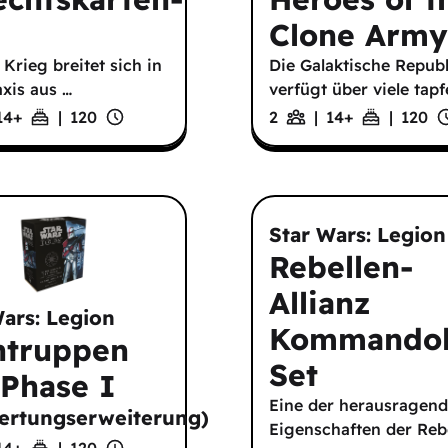
Clone Army
Krieg breitet sich in
Die Galaktische Republ
axis aus …
verfügt über viele tapf
14
+
|
120
2
|
14
+
|
120
Star Wars: Legion
Rebellen-
Allianz
Wars: Legion
Kommandok
ntruppen
Set
 Phase I
Eine der herausragend
ertungserweiterung
)
Eigenschaften der Reb
14
+
|
120